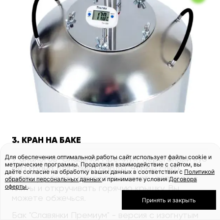
3. КРАН НА БАКЕ
Для обеспечения оптимальной работы сайт использует файлы cookie и
У аналогов "Славянки Премиум" перегонный куб
метрические программы. Продолжая взаимодействие с сайтом, вы
без крана для слива барды. Чтобы слить
даёте согласие на обработку ваших данных в соответствии с
Политикой
кипящую брагу, придется снимать аппарат с
обработки персональных данных
и принимаете условия
Договора
оферты
.
плиты и откручивать горячую крышку. Вы
можете обжечься.
Принять и закрыть
Бак "Славянки Премиум" - версия с изогнутым