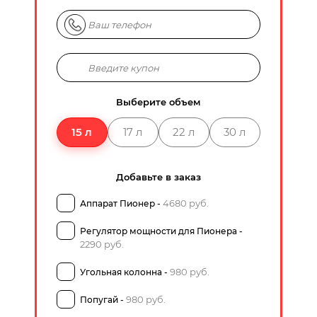
Выберите объем
15 л
17 л
22 л
30 л
Добавьте в заказ
4680 руб.
Аппарат Пионер -
Регулятор мощности для Пионера -
2290 руб.
980 руб.
Угольная колонна -
980 руб.
Попугай -